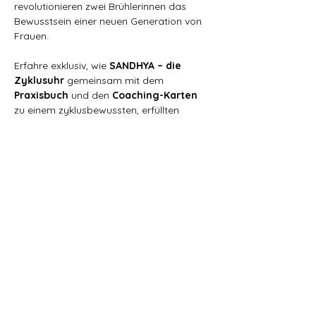
revolutionieren zwei Brühlerinnen das 
Bewusstsein einer neuen Generation von 
Frauen. 
Erfahre exklusiv, wie 
SANDHYA – die 
Zyklusuhr
 gemeinsam mit dem 
Praxisbuch
 und den 
Coaching-Karten
zu einem zyklusbewussten, erfüllten 
Leben führt – im Rhythmus deiner inneren 
Natur.
Lesung. Austausch. Impulse. Praxis.Für 
alle, die ihr zyklisches Sein bewusst(er) 
leben wollen.
Show More
Share this event