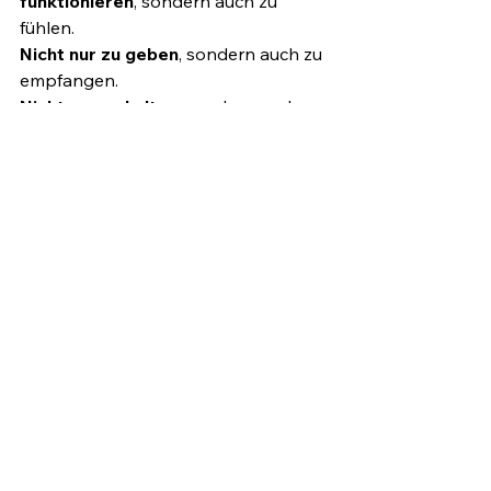
funktionieren
, sondern auch zu 
fühlen.
Nicht nur zu geben
, sondern auch zu 
empfangen.
Nicht nur zu halten
, sondern auch 
gehalten zu werden.
Denn wir brauchen euch. Und ihr 
braucht uns. Nicht als Gegensätze – 
sondern als Team.
In Verbindung. In Vertrauen. In 
Liebe.
Ein Hoch auf alle Väter – 
mit allem, 
was sie sind. 💛
Deine Selina