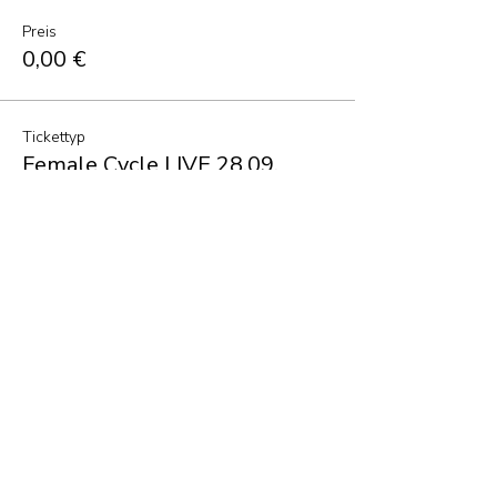
Preis
0,00 €
Tickettyp
Female Cycle LIVE 28.09.
Mehr Infos
Preis
10,00 €
Gesamt
0,00 €
Diese Veranstaltung
teilen