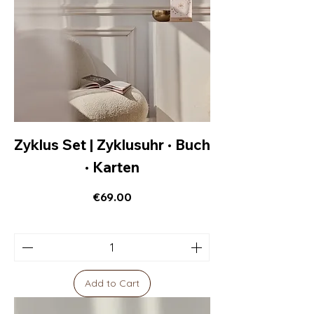
Zyklus Set | Zyklusuhr · Buch
· Karten
Price
€69.00
Sales Tax Included
|
Versand
Add to Cart