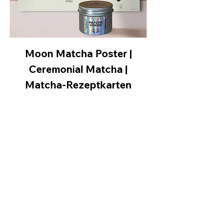
Moon Matcha Poster |
Ceremonial Matcha |
Matcha-Rezeptkarten
Price
€39.00
Sales Tax Included
|
Versand
Add to Cart
MADE