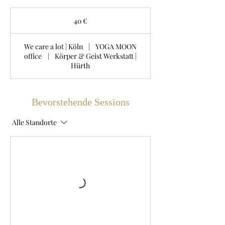
40
Euro
40 €
We care a lot | Köln
|
YOGA MOON
office
|
Körper & Geist Werkstatt |
Hürth
Bevorstehende Sessions
Alle Standorte