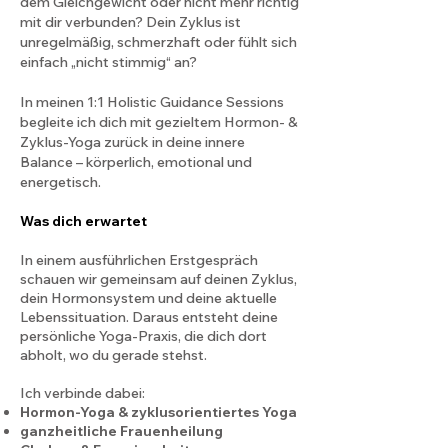
dem Gleichgewicht oder nicht mehr richtig
mit dir verbunden? Dein Zyklus ist
unregelmäßig, schmerzhaft oder fühlt sich
einfach „nicht stimmig“ an?
In meinen 1:1 Holistic Guidance Sessions
begleite ich dich mit gezieltem Hormon- &
Zyklus-Yoga zurück in deine innere
Balance – körperlich, emotional und
energetisch.
Was dich erwartet
In einem ausführlichen Erstgespräch
schauen wir gemeinsam auf deinen Zyklus,
dein Hormonsystem und deine aktuelle
Lebenssituation. Daraus entsteht deine
persönliche Yoga-Praxis, die dich dort
abholt, wo du gerade stehst.
Ich verbinde dabei:
Hormon-Yoga & zyklusorientiertes Yoga
ganzheitliche Frauenheilung