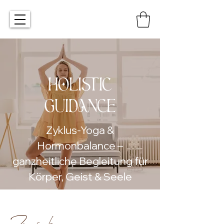
HOLISTIC
GUIDANCE
Zyklus-Yoga &
Hormonbalance –
ganzheitliche Begleitung für
Körper, Geist & Seele