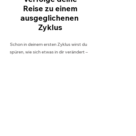
Reise
zu einem
ausgeglichenen
Zyklus
Schon in deinem ersten Zyklus wirst du
spüren, wie sich etwas in dir verändert –
mehr Balance, mehr Verbindung, mehr du.
Mit jeder Runde, die der Zeiger mit dir
dreht, wird zyklusbewusstes Leben
natürlicher – bis es ganz selbstverständlich
in deinen Alltag und deine Lebensbereiche
fließt.
Die weltweit erste